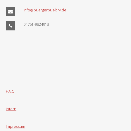
info@buergerbus-brv.de
04761-9824913
F.A.Q.
Intern
Impressum